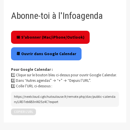
Abonne-toi à l'Infoagenda
📅 S'abonner (Mac/iPhone/Outlook)
📆 Ouvrir dans Google Calendar
Pour Google Calendar :
1️⃣ Clique sur le bouton bleu ci-dessus pour ouvrir Google Calendar.
2️⃣ Dans “Autres agendas” → “+” → “Depuis l’URL”.
3️⃣ Colle l’URL ci-dessous :
https://nextcloud.cgtchutoulouse.fr/remote.php/dav/public-calenda
rs/LRD7eb6B3nW25z4C?export
COPIER L’URL