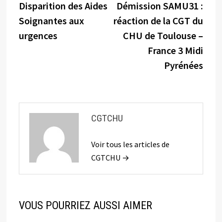
précédente :
suiva
Disparition des Aides
Démission SAMU31 :
de
Soignantes aux
réaction de la CGT du
l’article
urgences
CHU de Toulouse –
France 3 Midi
Pyrénées
CGTCHU
Voir tous les articles de
CGTCHU →
VOUS POURRIEZ AUSSI AIMER