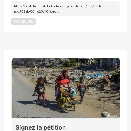
https://nextcloud.cgtchutoulouse.fr/remote.php/dav/public-calenda
rs/LRD7eb6B3nW25z4C?export
COPIER L’URL