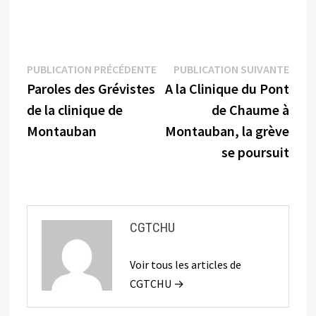
Navigation
Publication
Publi
PUBLICATION PRÉCÉDENTE
PUBLICATION SUIVANTE
précédente :
suiva
Paroles des Grévistes
A la Clinique du Pont
de
de la clinique de
de Chaume à
l’article
Montauban
Montauban, la grève
se poursuit
CGTCHU
Voir tous les articles de
CGTCHU →