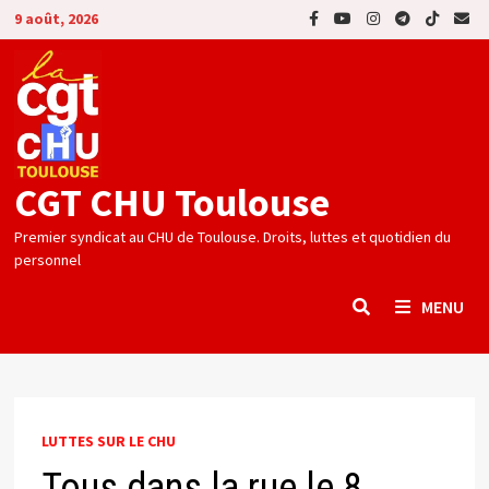
Passer
9 août, 2026
au
contenu
CGT CHU Toulouse
Premier syndicat au CHU de Toulouse. Droits, luttes et quotidien du
personnel
MENU
LUTTES SUR LE CHU
Tous dans la rue le 8