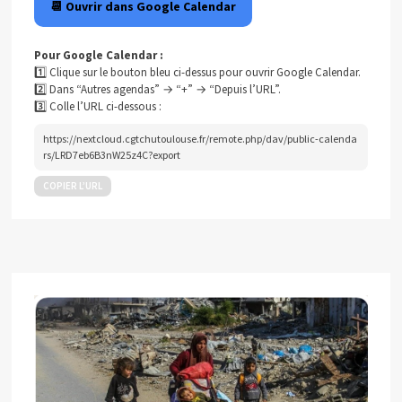
📆 Ouvrir dans Google Calendar
Pour Google Calendar :
1️⃣ Clique sur le bouton bleu ci-dessus pour ouvrir Google Calendar.
2️⃣ Dans “Autres agendas” → “+” → “Depuis l’URL”.
3️⃣ Colle l’URL ci-dessous :
https://nextcloud.cgtchutoulouse.fr/remote.php/dav/public-calenda
rs/LRD7eb6B3nW25z4C?export
COPIER L’URL