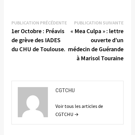
Navigation
Publication
Publi
PUBLICATION PRÉCÉDENTE
PUBLICATION SUIVANTE
précédente :
suiva
1er Octobre : Préavis
« Mea Culpa » : lettre
de
de grève des IADES
ouverte d’un
l’article
du CHU de Toulouse.
médecin de Guérande
à Marisol Touraine
CGTCHU
Voir tous les articles de
CGTCHU →