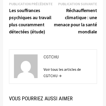
Navigation
Publication
Publi
PUBLICATION PRÉCÉDENTE
PUBLICATION SUIVANTE
précédente :
suiva
Les souffrances
Réchauffement
de
psychiques au travail
climatique : une
l’article
plus couramment
menace pour la santé
détectées (étude)
mondiale
CGTCHU
Voir tous les articles de
CGTCHU →
VOUS POURRIEZ AUSSI AIMER