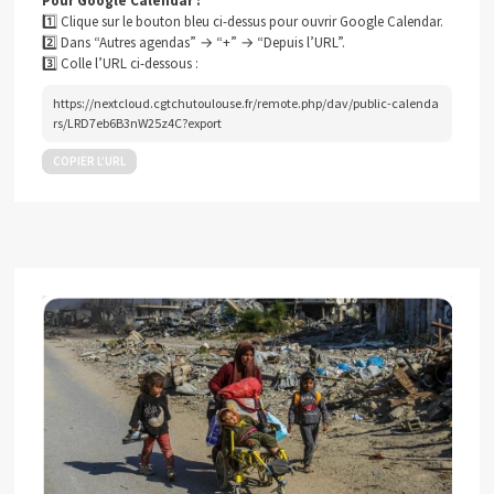
Pour Google Calendar :
1️⃣ Clique sur le bouton bleu ci-dessus pour ouvrir Google Calendar.
2️⃣ Dans “Autres agendas” → “+” → “Depuis l’URL”.
3️⃣ Colle l’URL ci-dessous :
https://nextcloud.cgtchutoulouse.fr/remote.php/dav/public-calenda
rs/LRD7eb6B3nW25z4C?export
COPIER L’URL