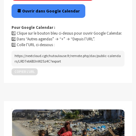
📆 Ouvrir dans Google Calendar
Pour Google Calendar :
1️⃣ Clique sur le bouton bleu ci-dessus pour ouvrir Google Calendar.
2️⃣ Dans “Autres agendas” → “+” → “Depuis l’URL”.
3️⃣ Colle l’URL ci-dessous :
https://nextcloud.cgtchutoulouse.fr/remote.php/dav/public-calenda
rs/LRD7eb6B3nW25z4C?export
COPIER L’URL