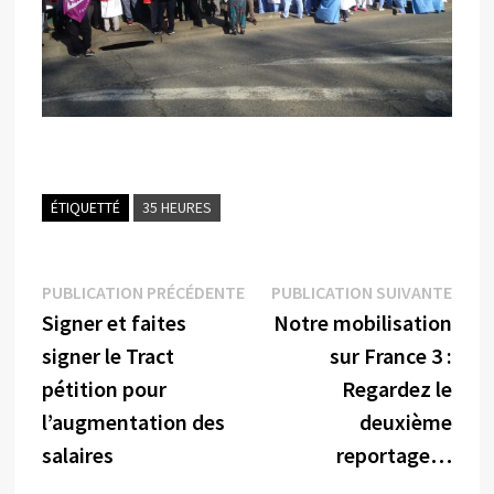
ÉTIQUETTÉ
35 HEURES
Navigation
Publication
Publi
PUBLICATION PRÉCÉDENTE
PUBLICATION SUIVANTE
précédente :
suiva
Signer et faites
Notre mobilisation
de
signer le Tract
sur France 3 :
l’article
pétition pour
Regardez le
l’augmentation des
deuxième
salaires
reportage…