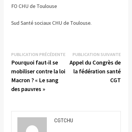
FO CHU de Toulouse
Sud Santé sociaux CHU de Toulouse.
Navigation
Publication
Publi
PUBLICATION PRÉCÉDENTE
PUBLICATION SUIVANTE
précédente :
suiva
Pourquoi faut-il se
Appel du Congrès de
de
mobiliser contre la loi
la fédération santé
l’article
Macron ? « Le sang
CGT
des pauvres »
CGTCHU