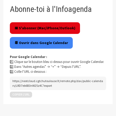
Abonne-toi à l'Infoagenda
📅 S'abonner (Mac/iPhone/Outlook)
📆 Ouvrir dans Google Calendar
Pour Google Calendar :
1️⃣ Clique sur le bouton bleu ci-dessus pour ouvrir Google Calendar.
2️⃣ Dans “Autres agendas” → “+” → “Depuis l’URL”.
3️⃣ Colle l’URL ci-dessous :
https://nextcloud.cgtchutoulouse.fr/remote.php/dav/public-calenda
rs/LRD7eb6B3nW25z4C?export
COPIER L’URL