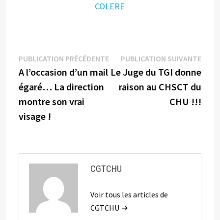
COLERE
Navigation
Publication
Publi
PUBLICATION PRÉCÉDENTE
PUBLICATION SUIVANTE
précédente :
suiva
A l’occasion d’un mail
Le Juge du TGI donne
de
égaré… La direction
raison au CHSCT du
l’article
montre son vrai
CHU !!!
visage !
CGTCHU
Voir tous les articles de
CGTCHU →