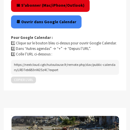
📅 S'abonner (Mac/iPhone/Outlook)
📆 Ouvrir dans Google Calendar
Pour Google Calendar :
1️⃣ Clique sur le bouton bleu ci-dessus pour ouvrir Google Calendar.
2️⃣ Dans “Autres agendas” → “+” → “Depuis l’URL”.
3️⃣ Colle l’URL ci-dessous :
https://nextcloud.cgtchutoulouse.fr/remote.php/dav/public-calenda
rs/LRD7eb6B3nW25z4C?export
COPIER L’URL