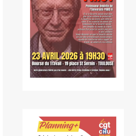
blication
ivante :