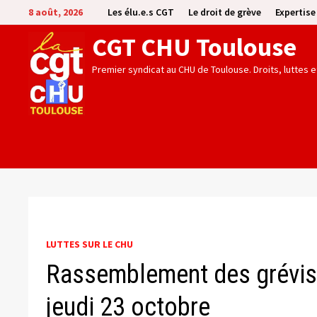
Passer
8 août, 2026
Les élu.e.s CGT
Le droit de grève
Expertis
au
CGT CHU Toulouse
contenu
Premier syndicat au CHU de Toulouse. Droits, luttes 
LUTTES SUR LE CHU
Rassemblement des grévist
jeudi 23 octobre