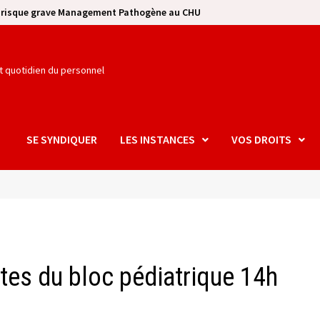
e risque grave Management Pathogène au CHU
et quotidien du personnel
SE SYNDIQUER
LES INSTANCES
VOS DROITS
es du bloc pédiatrique 14h