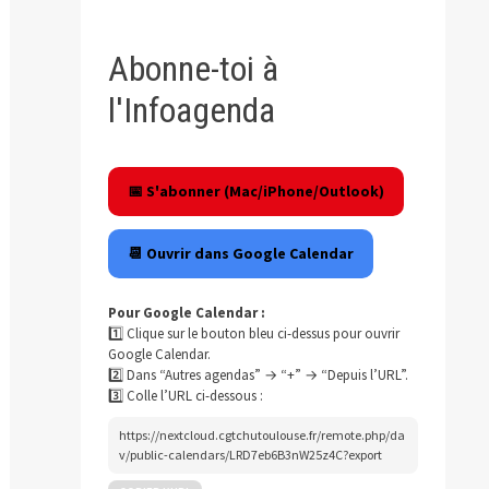
Abonne-toi à
l'Infoagenda
📅 S'abonner (Mac/iPhone/Outlook)
📆 Ouvrir dans Google Calendar
Pour Google Calendar :
1️⃣ Clique sur le bouton bleu ci-dessus pour ouvrir
Google Calendar.
2️⃣ Dans “Autres agendas” → “+” → “Depuis l’URL”.
3️⃣ Colle l’URL ci-dessous :
https://nextcloud.cgtchutoulouse.fr/remote.php/da
v/public-calendars/LRD7eb6B3nW25z4C?export