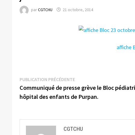
par
CGTCHU
21 octobre, 2014
affiche 
Navigation
Publication
PUBLICATION PRÉCÉDENTE
précédente :
Communiqué de presse grève le Bloc pédiatri
de
hôpital des enfants de Purpan.
l’article
CGTCHU