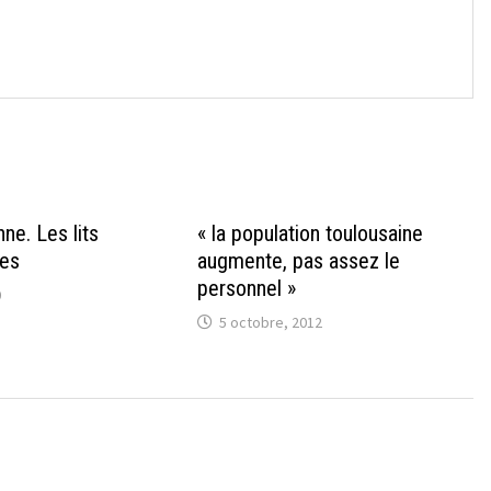
→
ne. Les lits
« la population toulousaine
des
augmente, pas assez le
personnel »
0
5 octobre, 2012