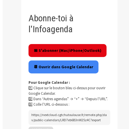
Abonne-toi à
l'Infoagenda
📅 S'abonner (Mac/iPhone/Outlook)
📆 Ouvrir dans Google Calendar
Pour Google Calendar :
1️⃣ Clique sur le bouton bleu ci-dessus pour ouvrir
Google Calendar.
2️⃣ Dans “Autres agendas” → “+” → “Depuis l’URL”.
3️⃣ Colle l’URL ci-dessous :
https://nextcloud.cgtchutoulouse.fr/remote.php/da
v/public-calendars/LRD7eb6B3nW25z4C?export