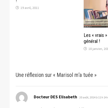
!
19 avril, 2011
Les « vrais 
général !
18 janvier, 20
Une réflexion sur «
Marisol m’a tuée
»
dit :
Docteur DES Elisabeth
20 août, 2014 à 11 h 14