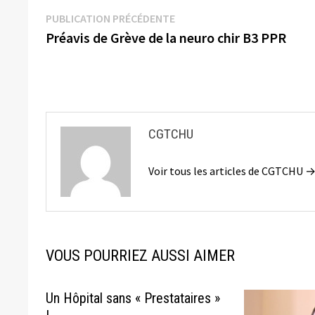
Navigation
Publication
PUBLICATION PRÉCÉDENTE
précédente :
Préavis de Grève de la neuro chir B3 PPR
de
l’article
CGTCHU
Voir tous les articles de CGTCHU 
VOUS POURRIEZ AUSSI AIMER
Un Hôpital sans « Prestataires »