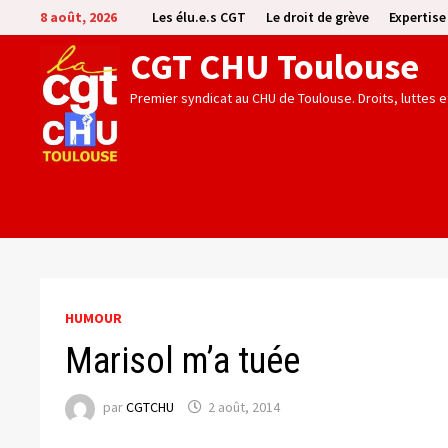
Passer
8 août, 2026
Les élu.e.s CGT
Le droit de grève
Expertis
au
CGT CHU Toulouse
contenu
Premier syndicat au CHU de Toulouse. Droits, luttes 
HUMOUR
Marisol m’a tuée
par
CGTCHU
2 août, 2014