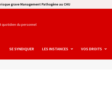
e risque grave Management Pathogène au CHU
et quotidien du personnel
SE SYNDIQUER
LES INSTANCES
VOS DROITS