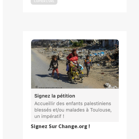
COPIER L’URL
blication
ivante :
Signez Sur Change.org !