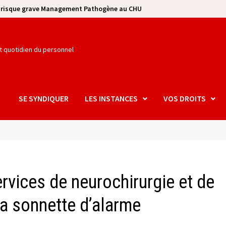
e risque grave Management Pathogène au CHU
et quotidien du personnel
SE SYNDIQUER
LES INSTANCES
VOS DROITS
ervices de neurochirurgie et de
la sonnette d’alarme