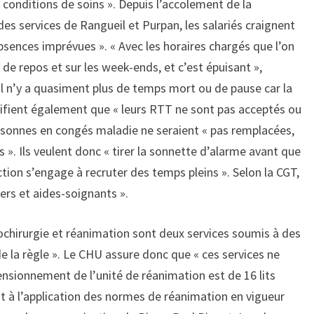
 conditions de soins ». Depuis l’accolement de la
des services de Rangueil et Purpan, les salariés craignent
bsences imprévues ». « Avec les horaires chargés que l’on
 de repos et sur les week-ends, et c’est épuisant »,
Il n’y a quasiment plus de temps mort ou de pause car la
ertifient également que « leurs RTT ne sont pas acceptés ou
 personnes en congés maladie ne seraient « pas remplacées,
 ». Ils veulent donc « tirer la sonnette d’alarme avant que
tion s’engage à recruter des temps pleins ». Selon la CGT,
iers et aides-soignants ».
urochirurgie et réanimation sont deux services soumis à des
e la règle ». Le CHU assure donc que « ces services ne
mensionnement de l’unité de réanimation est de 16 lits
ent à l’application des normes de réanimation en vigueur