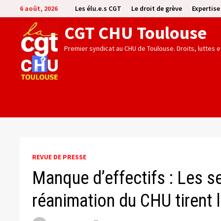
Passer
6 août, 2026
Les élu.e.s CGT
Le droit de grève
Expertis
au
CGT CHU Toulouse
contenu
Premier syndicat au CHU de Toulouse. Droits, luttes 
REVUE DE PRESSE
Manque d’effectifs : Les s
réanimation du CHU tirent 