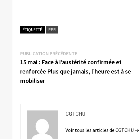
ÉTIQUETTÉ
PPR
Navigation
Publication
PUBLICATION PRÉCÉDENTE
précédente :
15 mai : Face à l’austérité confirmée et
de
renforcée Plus que jamais, l’heure est à se
l’article
mobiliser
CGTCHU
Voir tous les articles de CGTCHU 