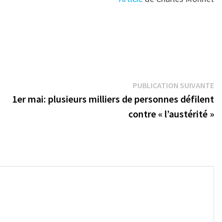
Pu
PUBLICATION SUIVANTE
su
1er mai: plusieurs milliers de personnes défilent
contre « l’austérité »
→