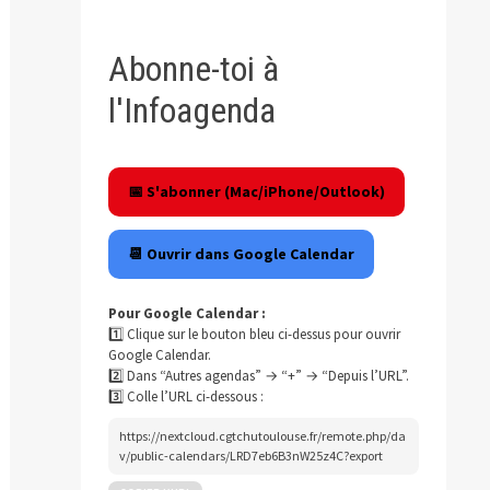
Abonne-toi à
l'Infoagenda
📅 S'abonner (Mac/iPhone/Outlook)
📆 Ouvrir dans Google Calendar
Pour Google Calendar :
1️⃣ Clique sur le bouton bleu ci-dessus pour ouvrir
Google Calendar.
2️⃣ Dans “Autres agendas” → “+” → “Depuis l’URL”.
3️⃣ Colle l’URL ci-dessous :
https://nextcloud.cgtchutoulouse.fr/remote.php/da
v/public-calendars/LRD7eb6B3nW25z4C?export