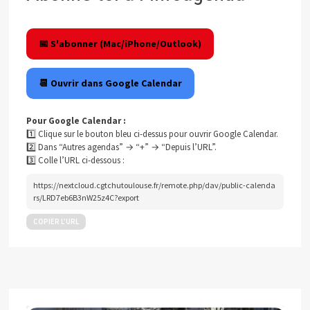
📅 S'abonner (Mac/iPhone/Outlook)
📆 Ouvrir dans Google Calendar
Pour Google Calendar :
1️⃣ Clique sur le bouton bleu ci-dessus pour ouvrir Google Calendar.
2️⃣ Dans “Autres agendas” → “+” → “Depuis l’URL”.
3️⃣ Colle l’URL ci-dessous :
https://nextcloud.cgtchutoulouse.fr/remote.php/dav/public-calenda
rs/LRD7eb6B3nW25z4C?export
COPIER L’URL