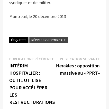
syndiquer et de militer.
Montreuil, le 20 décembre 2013
ÉTIQUETTÉ
RÉPRESSION SYNDICALE
Navigation
Publication
Publi
PUBLICATION PRÉCÉDENTE
PUBLICATION SUIVANTE
précédente :
suiva
INTÉRIM
Herakles : opposition
de
HOSPITALIER :
massive au «PPRT»
l’article
OUTIL UTILISÉ
POUR ACCÉLÉRER
LES
RESTRUCTURATIONS