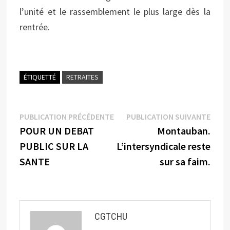
l’unité et le rassemblement le plus large dès la
rentrée.
ÉTIQUETTÉ
RETRAITES
Navigation
Publication
Publi
PUBLICATION PRÉCÉDENTE
PUBLICATION SUIVANTE
précédente :
suiva
POUR UN DEBAT
Montauban.
de
PUBLIC SUR LA
L’intersyndicale reste
l’article
SANTE
sur sa faim.
CGTCHU