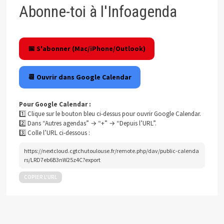
Abonne-toi à l'Infoagenda
📅 S'abonner (Mac/iPhone/Outlook)
📆 Ouvrir dans Google Calendar
Pour Google Calendar :
1️⃣ Clique sur le bouton bleu ci-dessus pour ouvrir Google Calendar.
2️⃣ Dans “Autres agendas” → “+” → “Depuis l’URL”.
3️⃣ Colle l’URL ci-dessous :
https://nextcloud.cgtchutoulouse.fr/remote.php/dav/public-calenda
rs/LRD7eb6B3nW25z4C?export
COPIER L’URL