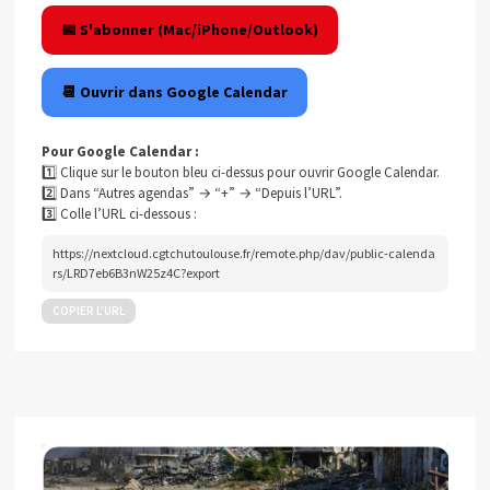
📅 S'abonner (Mac/iPhone/Outlook)
📆 Ouvrir dans Google Calendar
Pour Google Calendar :
1️⃣ Clique sur le bouton bleu ci-dessus pour ouvrir Google Calendar.
2️⃣ Dans “Autres agendas” → “+” → “Depuis l’URL”.
3️⃣ Colle l’URL ci-dessous :
https://nextcloud.cgtchutoulouse.fr/remote.php/dav/public-calenda
rs/LRD7eb6B3nW25z4C?export
COPIER L’URL