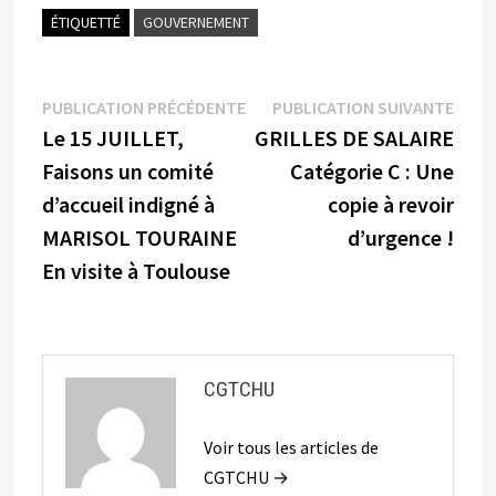
ÉTIQUETTÉ
GOUVERNEMENT
Navigation
Publication
Publi
PUBLICATION PRÉCÉDENTE
PUBLICATION SUIVANTE
précédente :
suiva
Le 15 JUILLET,
GRILLES DE SALAIRE
de
Faisons un comité
Catégorie C : Une
l’article
d’accueil indigné à
copie à revoir
MARISOL TOURAINE
d’urgence !
En visite à Toulouse
CGTCHU
Voir tous les articles de
CGTCHU →