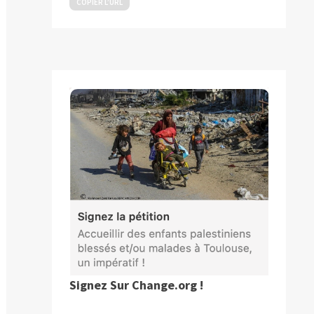
COPIER L’URL
blication
ivante :
Signez Sur Change.org !