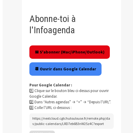
Abonne-toi à
l'Infoagenda
📅 S'abonner (Mac/iPhone/Outlook)
📆 Ouvrir dans Google Calendar
Pour Google Calendar :
1️⃣ Clique sur le bouton bleu ci-dessus pour ouvrir
Google Calendar.
2️⃣ Dans “Autres agendas” → “+” → “Depuis l’URL”.
3️⃣ Colle l’URL ci-dessous :
https://nextcloud.cgtchutoulouse.fr/remote.php/da
v/public-calendars/LRD7eb6B3nW25z4C?export