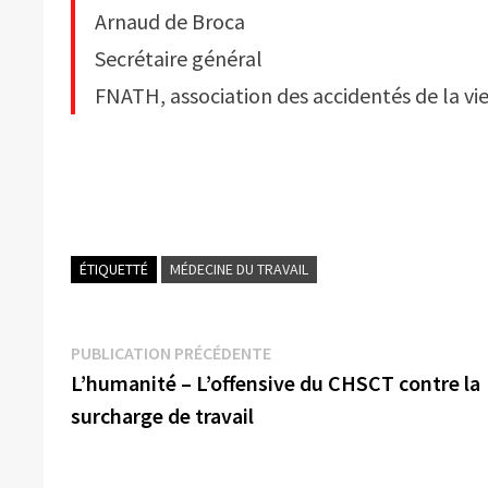
Arnaud de Broca
Secrétaire général
FNATH, association des accidentés de la vi
ÉTIQUETTÉ
MÉDECINE DU TRAVAIL
Navigation
Publication
PUBLICATION PRÉCÉDENTE
précédente :
L’humanité – L’offensive du CHSCT contre la
de
surcharge de travail
l’article