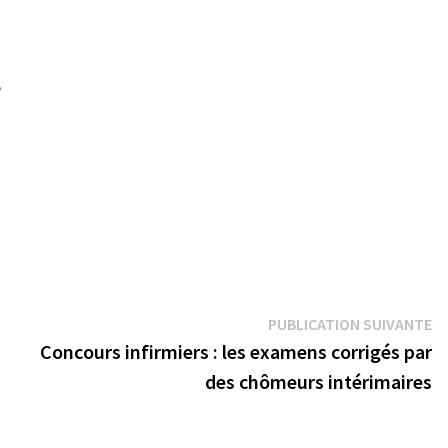
e
Pu
PUBLICATION SUIVANTE
su
Concours infirmiers : les examens corrigés par
des chômeurs intérimaires