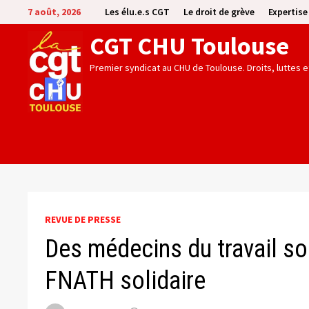
Passer
7 août, 2026
Les élu.e.s CGT
Le droit de grève
Expertis
au
CGT CHU Toulouse
contenu
Premier syndicat au CHU de Toulouse. Droits, luttes 
REVUE DE PRESSE
Des médecins du travail so
FNATH solidaire