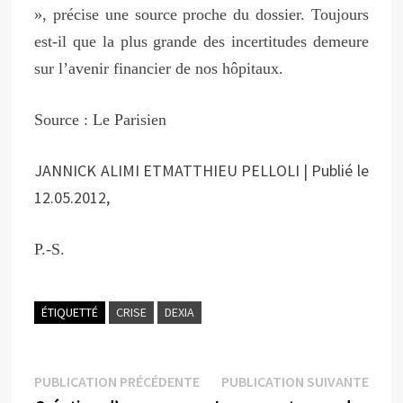
», précise une source proche du dossier. Toujours
est-il que la plus grande des incertitudes demeure
sur l’avenir financier de nos hôpitaux.
Source : Le Parisien
JANNICK ALIMI ETMATTHIEU PELLOLI | Publié le
12.05.2012,
P.-S.
ÉTIQUETTÉ
CRISE
DEXIA
Navigation
Publication
Publi
PUBLICATION PRÉCÉDENTE
PUBLICATION SUIVANTE