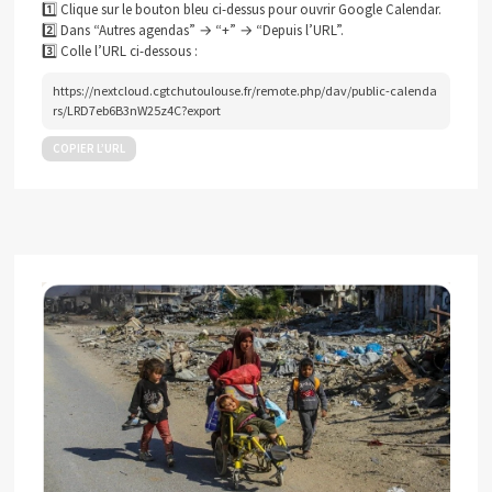
1️⃣ Clique sur le bouton bleu ci-dessus pour ouvrir Google Calendar.
2️⃣ Dans “Autres agendas” → “+” → “Depuis l’URL”.
3️⃣ Colle l’URL ci-dessous :
https://nextcloud.cgtchutoulouse.fr/remote.php/dav/public-calenda
rs/LRD7eb6B3nW25z4C?export
COPIER L’URL