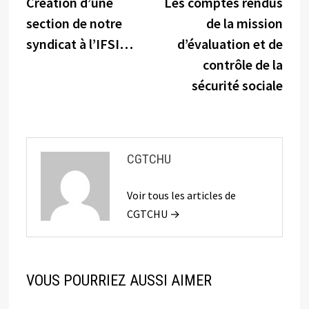
précédente :
suiva
Création d’une
Les comptes rendus
de
section de notre
de la mission
l’article
syndicat à l’IFSI…
d’évaluation et de
contrôle de la
sécurité sociale
CGTCHU
Voir tous les articles de
CGTCHU →
VOUS POURRIEZ AUSSI AIMER