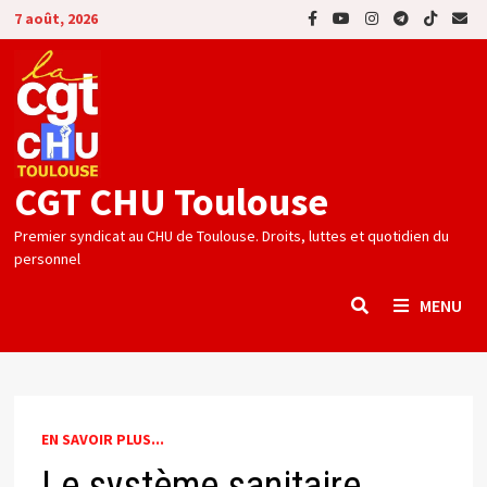
Passer
7 août, 2026
au
contenu
CGT CHU Toulouse
Premier syndicat au CHU de Toulouse. Droits, luttes et quotidien du
personnel
MENU
EN SAVOIR PLUS...
Le système sanitaire