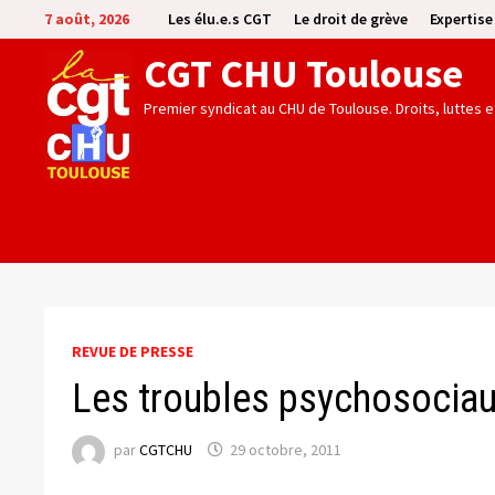
Passer
7 août, 2026
Les élu.e.s CGT
Le droit de grève
Expertis
au
CGT CHU Toulouse
contenu
Premier syndicat au CHU de Toulouse. Droits, luttes 
REVUE DE PRESSE
Les troubles psychosociaux
par
CGTCHU
29 octobre, 2011