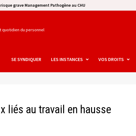
e risque grave Management Pathogène au CHU
et quotidien du personnel
SE SYNDIQUER
LES INSTANCES
VOS DROITS
 liés au travail en hausse