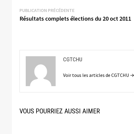
Navigation
Publication
PUBLICATION PRÉCÉDENTE
précédente :
Résultats complets élections du 20 oct 2011
de
l’article
CGTCHU
Voir tous les articles de CGTCHU 
VOUS POURRIEZ AUSSI AIMER