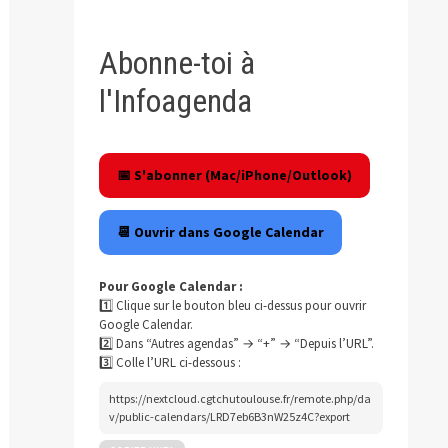
blication
Abonne-toi à
ivante :
l'Infoagenda
📅 S'abonner (Mac/iPhone/Outlook)
📆 Ouvrir dans Google Calendar
Pour Google Calendar :
1️⃣ Clique sur le bouton bleu ci-dessus pour ouvrir
Google Calendar.
2️⃣ Dans “Autres agendas” → “+” → “Depuis l’URL”.
3️⃣ Colle l’URL ci-dessous :
https://nextcloud.cgtchutoulouse.fr/remote.php/da
v/public-calendars/LRD7eb6B3nW25z4C?export