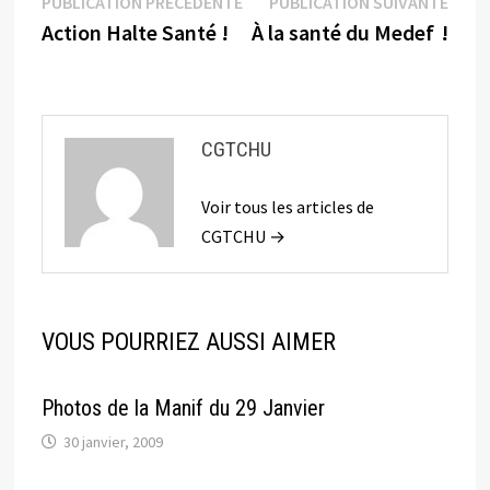
Navigation
Publication
Publi
PUBLICATION PRÉCÉDENTE
PUBLICATION SUIVANTE
précédente :
suiva
Action Halte Santé !
À la santé du Medef !
de
l’article
CGTCHU
Voir tous les articles de
CGTCHU →
VOUS POURRIEZ AUSSI AIMER
Photos de la Manif du 29 Janvier
30 janvier, 2009