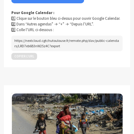
Pour Google Calendar :
1️⃣ Clique sur le bouton bleu ci-dessus pour ouvrir Google Calendar.
2️⃣ Dans “Autres agendas” → “+” → “Depuis l’URL”.
3️⃣ Colle l’URL ci-dessous :
https://nextcloud.cgtchutoulouse.fr/remote.php/dav/public-calenda
rs/LRD7eb6B3nW25z4C?export
COPIER L’URL