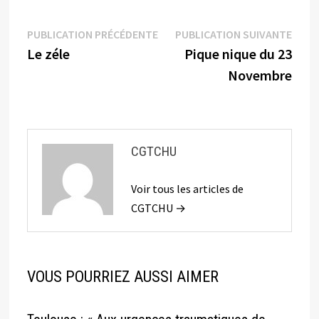
Navigation
Publication
Publi
PUBLICATION PRÉCÉDENTE
PUBLICATION SUIVANTE
précédente :
suiva
Le zéle
Pique nique du 23
de
Novembre
l’article
CGTCHU
Voir tous les articles de
CGTCHU →
VOUS POURRIEZ AUSSI AIMER