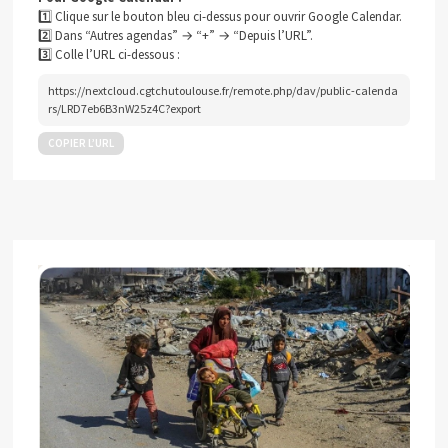
1️⃣ Clique sur le bouton bleu ci-dessus pour ouvrir Google Calendar.
2️⃣ Dans “Autres agendas” → “+” → “Depuis l’URL”.
3️⃣ Colle l’URL ci-dessous :
https://nextcloud.cgtchutoulouse.fr/remote.php/dav/public-calenda
rs/LRD7eb6B3nW25z4C?export
COPIER L’URL