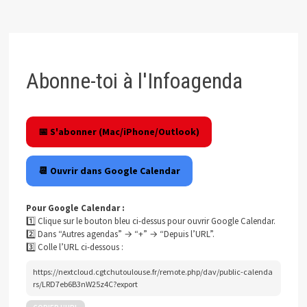
Abonne-toi à l'Infoagenda
📅 S'abonner (Mac/iPhone/Outlook)
📆 Ouvrir dans Google Calendar
Pour Google Calendar :
1️⃣ Clique sur le bouton bleu ci-dessus pour ouvrir Google Calendar.
2️⃣ Dans “Autres agendas” → “+” → “Depuis l’URL”.
3️⃣ Colle l’URL ci-dessous :
https://nextcloud.cgtchutoulouse.fr/remote.php/dav/public-calenda
rs/LRD7eb6B3nW25z4C?export