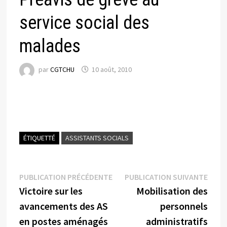
service social des
malades
par
CGTCHU
10 août, 2010
ÉTIQUETTÉ
ASSISTANTS SOCIALS
Navigation
Publication
Publi
PUBLICATION PRÉCÉDENTE
PUBLICATION SUIVANTE
précédente :
suiva
Victoire sur les
Mobilisation des
de
avancements des AS
personnels
l’article
en postes aménagés
administratifs