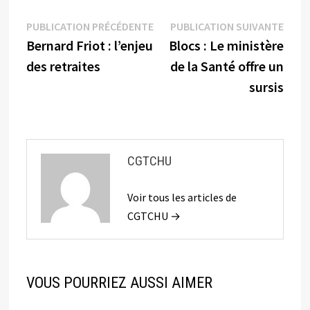
Navigation
Publication
Publi
PUBLICATION PRÉCÉDENTE
PUBLICATION SUIVANTE
précédente :
suiva
Bernard Friot : l’enjeu
Blocs : Le ministère
de
des retraites
de la Santé offre un
l’article
sursis
CGTCHU
Voir tous les articles de
CGTCHU →
VOUS POURRIEZ AUSSI AIMER