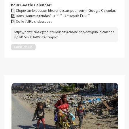
Pour Google Calendar :
1️⃣ Clique sur le bouton bleu ci-dessus pour ouvrir Google Calendar.
2️⃣ Dans “Autres agendas” → “+” → “Depuis l’URL”.
3️⃣ Colle l’URL ci-dessous :
https://nextcloud.cgtchutoulouse.fr/remote.php/dav/public-calenda
rs/LRD7eb6B3nW25z4C?export
COPIER L’URL