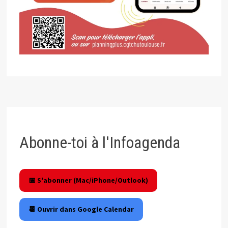
Abonne-toi à l'Infoagenda
📅 S'abonner (Mac/iPhone/Outlook)
📆 Ouvrir dans Google Calendar