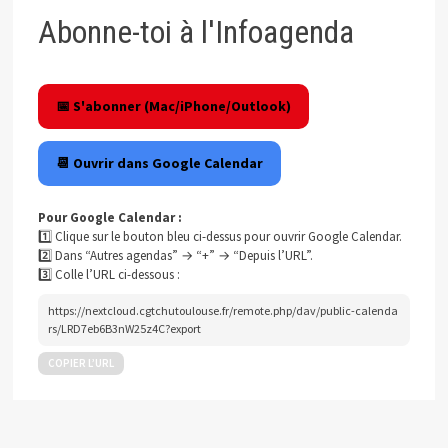
Abonne-toi à l'Infoagenda
📅 S'abonner (Mac/iPhone/Outlook)
📆 Ouvrir dans Google Calendar
Pour Google Calendar :
1️⃣ Clique sur le bouton bleu ci-dessus pour ouvrir Google Calendar.
2️⃣ Dans “Autres agendas” → “+” → “Depuis l’URL”.
3️⃣ Colle l’URL ci-dessous :
https://nextcloud.cgtchutoulouse.fr/remote.php/dav/public-calenda
rs/LRD7eb6B3nW25z4C?export
COPIER L’URL