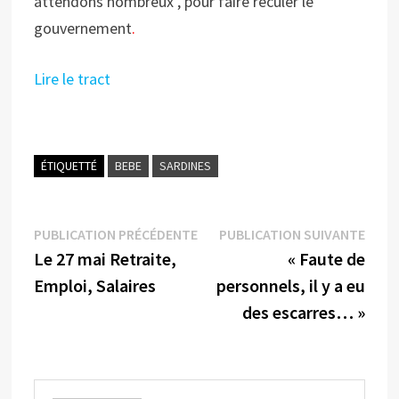
attendons nombreux , pour faire reculer le
gouvernement
.
Lire le tract
ÉTIQUETTÉ
BEBE
SARDINES
Navigation
Publication
Publi
PUBLICATION PRÉCÉDENTE
PUBLICATION SUIVANTE
précédente :
suiva
Le 27 mai Retraite,
« Faute de
de
Emploi, Salaires
personnels, il y a eu
l’article
des escarres… »