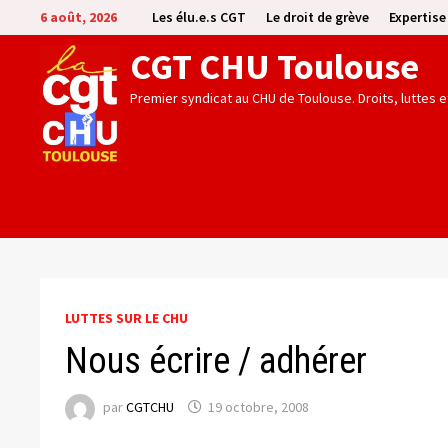
Passer
6 août, 2026
Les élu.e.s CGT
Le droit de grève
Expertis
au
CGT CHU Toulouse
contenu
Premier syndicat au CHU de Toulouse. Droits, luttes 
LUTTES SUR LE CHU
Nous écrire / adhérer
par
CGTCHU
19 octobre, 2008