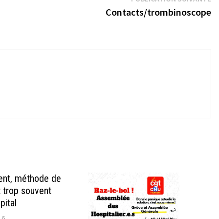
su
Contacts/trombinoscope
→
ent, méthode de
trop souvent
pital
16