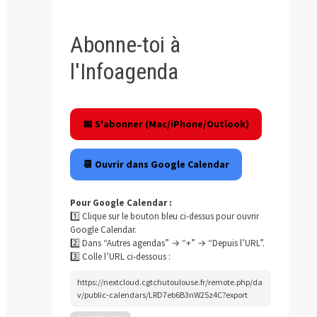
Abonne-toi à
l'Infoagenda
📅 S'abonner (Mac/iPhone/Outlook)
📆 Ouvrir dans Google Calendar
Pour Google Calendar :
1️⃣ Clique sur le bouton bleu ci-dessus pour ouvrir
Google Calendar.
2️⃣ Dans “Autres agendas” → “+” → “Depuis l’URL”.
3️⃣ Colle l’URL ci-dessous :
https://nextcloud.cgtchutoulouse.fr/remote.php/da
v/public-calendars/LRD7eb6B3nW25z4C?export