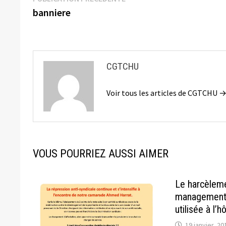
Navigation
précédente :
banniere
de
l’article
CGTCHU
Voir tous les articles de CGTCHU 
VOUS POURRIEZ AUSSI AIMER
Le harcèlem
management 
utilisée à l’hô
19 janvier, 20