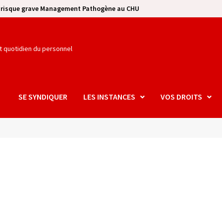
e risque grave Management Pathogène au CHU
et quotidien du personnel
SE SYNDIQUER
LES INSTANCES
VOS DROITS