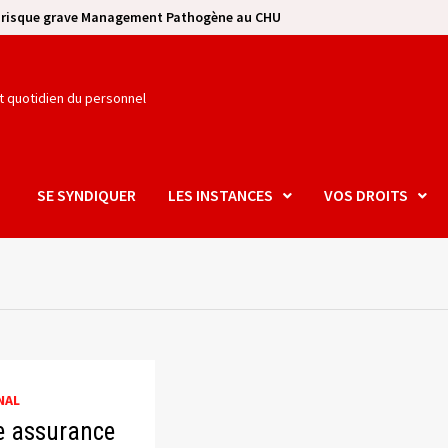
e risque grave Management Pathogène au CHU
et quotidien du personnel
SE SYNDIQUER
LES INSTANCES
VOS DROITS
NAL
e assurance