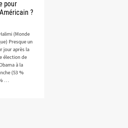
e pour
Américain ?
Halimi (Monde
ue) Presque un
r jour après la
e élection de
Obama à la
anche (53 %
 % …