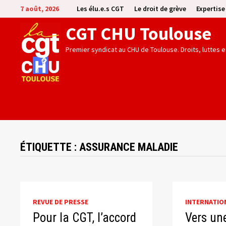
Passer
7 août, 2026
Les élu.e.s CGT
Le droit de grève
Expertis
au
CGT CHU Toulouse
contenu
Premier syndicat au CHU de Toulouse. Droits, luttes 
ÉTIQUETTE :
ASSURANCE MALADIE
REVUE DE PRESSE
INTERNATIO
Pour la CGT, l’accord
Vers un