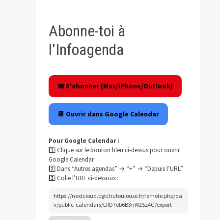
Abonne-toi à
l'Infoagenda
📅 S'abonner (Mac/iPhone/Outlook)
📆 Ouvrir dans Google Calendar
Pour Google Calendar :
1️⃣ Clique sur le bouton bleu ci-dessus pour ouvrir
Google Calendar.
2️⃣ Dans “Autres agendas” → “+” → “Depuis l’URL”.
3️⃣ Colle l’URL ci-dessous :
https://nextcloud.cgtchutoulouse.fr/remote.php/da
v/public-calendars/LRD7eb6B3nW25z4C?export