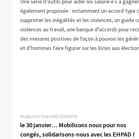
Une série d’outils pour aider les salarié·e·s à ga
également proposée : notamment un accord type c
supprimer les inégalités et les violences, un guide 
violences au travail, une banque d’accords pour rec
des mesures positives de façon à pouvoir les génér
et d’hommes faire figurer sur les listes aux électio
Navigation
Publication
PUBLICATION PRÉCÉDENTE
précédente :
le 30 janvier… Mobilisons nous pour nos
de
congés, solidarisons-nous avec les EHPAD !