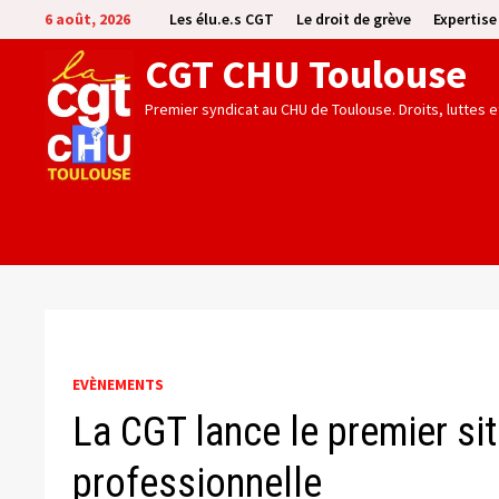
Passer
6 août, 2026
Les élu.e.s CGT
Le droit de grève
Expertis
au
CGT CHU Toulouse
contenu
Premier syndicat au CHU de Toulouse. Droits, luttes 
EVÈNEMENTS
La CGT lance le premier sit
professionnelle