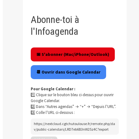
Abonne-toi à
l'Infoagenda
📅 S'abonner (Mac/iPhone/Outlook)
📆 Ouvrir dans Google Calendar
Pour Google Calendar :
1️⃣ Clique sur le bouton bleu ci-dessus pour ouvrir
Google Calendar.
2️⃣ Dans “Autres agendas” → “+” → “Depuis l’URL”.
3️⃣ Colle l’URL ci-dessous :
blication
ivante :
https://nextcloud.cgtchutoulouse.fr/remote.php/da
v/public-calendars/LRD7eb6B3nW25z4C?export